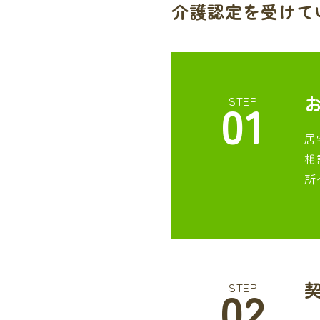
介護認定を受けて
01
STEP
居
相
所
02
STEP