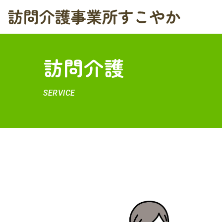
コ
ン
テ
訪問介護
ン
ツ
SERVICE
へ
ス
キ
ッ
プ