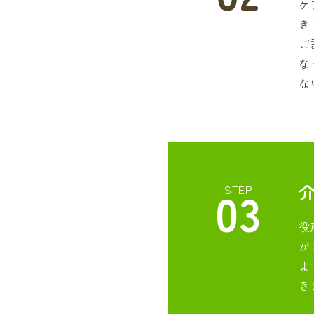
ケ
き
ご
な
な
03
STEP
役
が
ま
き