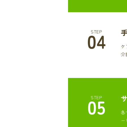
04
STEP
ケ
介
05
STEP
各
ー