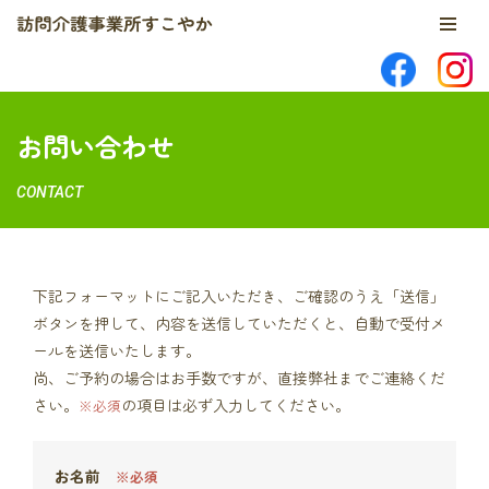
コ
ン
テ
お問い合わせ
ン
ツ
CONTACT
へ
ス
キ
ッ
下記フォーマットにご記入いただき、ご確認のうえ「送信」
プ
ボタンを押して、内容を送信していただくと、自動で受付メ
ールを送信いたします。
尚、ご予約の場合はお手数ですが、直接弊社までご連絡くだ
さい。
の項目は必ず入力してください。
※必須
お名前
※必須